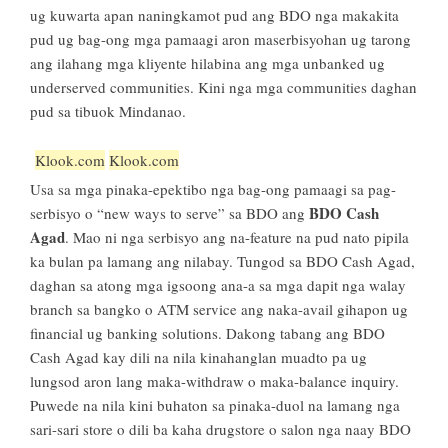
ug kuwarta apan naningkamot pud ang BDO nga makakita
pud ug bag-ong mga pamaagi aron maserbisyohan ug tarong
ang ilahang mga kliyente hilabina ang mga unbanked ug
underserved communities. Kini nga mga communities daghan
pud sa tibuok Mindanao.
Klook.com
Klook.com
Usa sa mga pinaka-epektibo nga bag-ong pamaagi sa pag-
BDO Cash
serbisyo o “new ways to serve” sa BDO ang
Agad
. Mao ni nga serbisyo ang na-feature na pud nato pipila
ka bulan pa lamang ang nilabay. Tungod sa BDO Cash Agad,
daghan sa atong mga igsoong ana-a sa mga dapit nga walay
branch sa bangko o ATM service ang naka-avail gihapon ug
financial ug banking solutions. Dakong tabang ang BDO
Cash Agad kay dili na nila kinahanglan muadto pa ug
lungsod aron lang maka-withdraw o maka-balance inquiry.
Puwede na nila kini buhaton sa pinaka-duol na lamang nga
sari-sari store o dili ba kaha drugstore o salon nga naay BDO