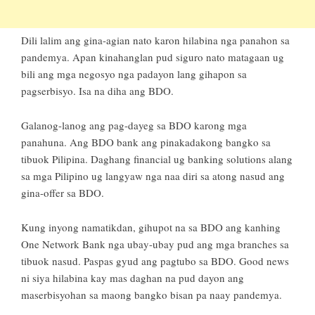
Dili lalim ang gina-agian nato karon hilabina nga panahon sa
pandemya. Apan kinahanglan pud siguro nato matagaan ug
bili ang mga negosyo nga padayon lang gihapon sa
pagserbisyo. Isa na diha ang BDO.
Galanog-lanog ang pag-dayeg sa BDO karong mga
panahuna. Ang BDO bank ang pinakadakong bangko sa
tibuok Pilipina. Daghang financial ug banking solutions alang
sa mga Pilipino ug langyaw nga naa diri sa atong nasud ang
gina-offer sa BDO.
Kung inyong namatikdan, gihupot na sa BDO ang kanhing
One Network Bank nga ubay-ubay pud ang mga branches sa
tibuok nasud. Paspas gyud ang pagtubo sa BDO. Good news
ni siya hilabina kay mas daghan na pud dayon ang
maserbisyohan sa maong bangko bisan pa naay pandemya.