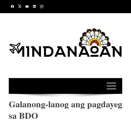
Skip
to
content
Galanong-lanog ang pagdayeg
sa BDO