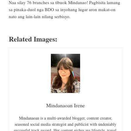
Naa silay 76 branches sa tibuok Mindanao! Pagbisita lamang
sa pinaka-duol nga BDO sa inyohang lugar aron makat-on
nato ang lain-lain nilang serbisyo.
Related Images:
Mindanaoan Irene
Mindanaoan is a multi-awarded blogger, content creator,
seasoned social media strategist and publicist with undeniably
successful track record. Her content niches are lifestyle, travel,